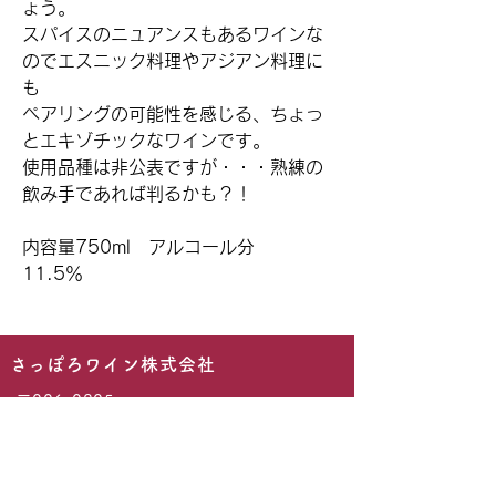
ょう。
スパイスのニュアンスもあるワインな
のでエスニック料理やアジアン料理に
も
ペアリングの可能性を感じる、ちょっ
とエキゾチックなワインです。
使用品種は非公表ですが・・・熟練の
飲み手であれば判るかも？！
内容量750ml アルコール分
11.5％
​さっぽろワイン株式会社
〒006-0805
札幌市手稲区新発寒5条1丁目6番1号
TEL :
011-681-0213
(月・火・水 / 事務